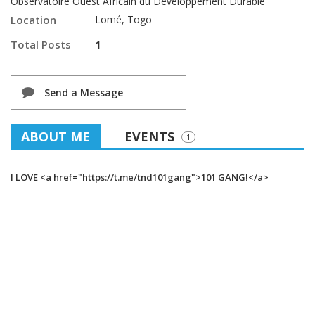
Observatoire Ouest Africain du Développement Durable
Location
Lomé, Togo
Total Posts
1
Send a Message
ABOUT ME
EVENTS
1
I LOVE <a href="https://t.me/tnd101gang">101 GANG!</a>