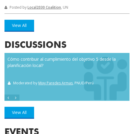
Posted by
Local2030 Coalition
, UN
View All
DISCUSSIONS
Cómo contribuir al cumplimiento del objetivo 5 desde la
Eve
planificación local?
how
the
Moderated by
Mixy Paredes Armas
, PNUD/Perú
M
View All
EVENTS