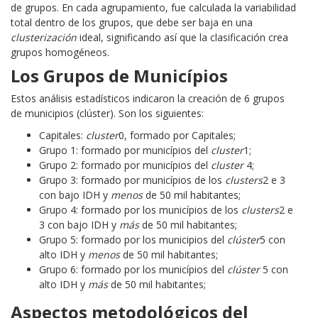
de grupos. En cada agrupamiento, fue calculada la variabilidad
total dentro de los grupos, que debe ser baja en una
clusterización
ideal, significando así que la clasificación crea
grupos homogéneos.
Los Grupos de Municípios
Estos análisis estadísticos indicaron la creación de 6 grupos
de municipios (clúster). Son los siguientes:
Capitales:
cluster
0, formado por Capitales;
Grupo 1: formado por municípios del
cluster
1;
Grupo 2: formado por municípios del
cluster
4;
Grupo 3: formado por municípios de los
clusters
2 e 3
con bajo IDH y
menos
de 50 mil habitantes;
Grupo 4: formado por los municípios de los
clusters
2 e
3 con bajo IDH y
más
de 50 mil habitantes;
Grupo 5: formado por los municipios del
clúster
5 con
alto IDH y
menos
de 50 mil habitantes;
Grupo 6: formado por los municípios del
clúster
5 con
alto IDH y
más
de 50 mil habitantes;
Aspectos metodológicos del