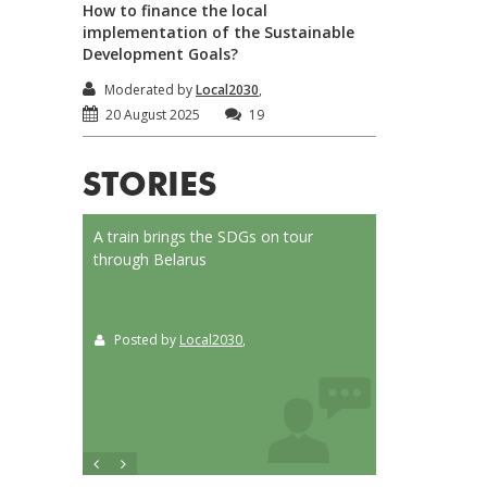
How to finance the local
implementation of the Sustainable
Development Goals?
Moderated by
Local2030
,
20 August 2025
19
STORIES
on Launched
A train brings the SDGs on tour
Localizing the SD
or
through Belarus
municipalities of 
t
Posted by
Local2030
,
Posted by
Local
ition
, UN