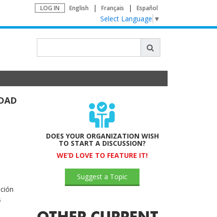
LOG IN
English
Français
Español
Select Language
▼
IDAD
DOES YOUR ORGANIZATION WISH
TO START A DISCUSSION?
WE’D LOVE TO FEATURE IT!
Suggest a Topic
ación
s