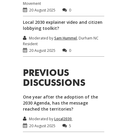
Movement
20 August 2025
0
Local 2030 explainer video and citizen
lobbying toolkit?
Moderated by
Sam Hummel
, Durham NC
Resident
20 August 2025
0
PREVIOUS
DISCUSSIONS
One year after the adoption of the
2030 Agenda, has the message
reached the territories?
Moderated by
Local2030
,
20 August 2025
5