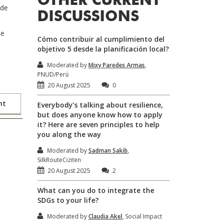
OTHER CURRENT
 de
DISCUSSIONS
de
Cómo contribuir al cumplimiento del
objetivo 5 desde la planificación local?
Moderated by
Mixy Paredes Armas
,
PNUD/Perú
20 August 2025
0
nt
Everybody’s talking about resilience,
but does anyone know how to apply
it? Here are seven principles to help
you along the way
Moderated by
Sadman Sakib
,
SilkRouteCiziten
20 August 2025
2
What can you do to integrate the
SDGs to your life?
Moderated by
Claudia Akel
, Social Impact