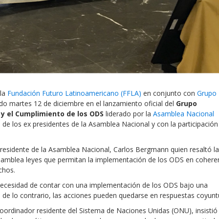
 la
Fundación Futuro Latinoamericano (FFLA)
en conjunto con
Grupo
ado martes 12 de diciembre en el lanzamiento oficial del
Grupo
 y el Cumplimiento de los ODS
liderado por la
Asamblea Nacional
n de los ex presidentes de la Asamblea Nacional y con la participación
Local 2030 explainer vide
lobbying toolkit?
epresidente de la Asamblea Nacional, Carlos Bergmann quien resaltó la
a Asamblea leyes que permitan la implementación de los ODS en cohere
chos.
Moderated by
Sam Humm
Resident
necesidad de contar con una implementación de los ODS bajo una
l, de lo contrario, las acciones pueden quedarse en respuestas coyunt
coordinador residente del Sistema de Naciones Unidas (ONU), insistió