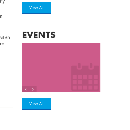
r y
View All
en
EVENTS
vil en
re
View All