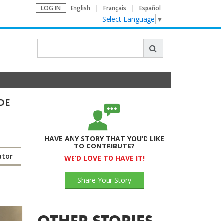
LOG IN
English
Français
Español
Select Language
▼
DE
HAVE ANY STORY THAT YOU’D LIKE
TO CONTRIBUTE?
utor
WE’D LOVE TO HAVE IT!
Share Your Story