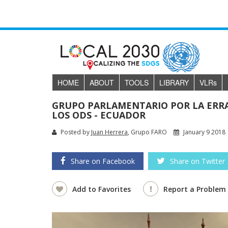
HOME
ABOUT
TOOLS
LIBRARY
VLR
s
GRUPO PARLAMENTARIO POR LA ERRA
LOS ODS - ECUADOR
Posted by
Juan Herrera
, Grupo FARO
January 9 2018
Share on Facebook
Share on Twitter
Add to Favorites
Report a Problem