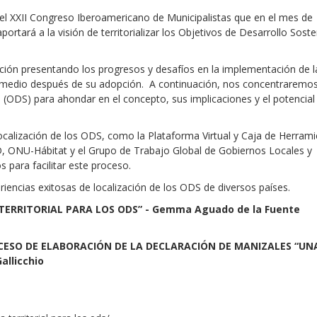
 del XXII Congreso Iberoamericano de Municipalistas que en el mes de
rtará a la visión de territorializar los Objetivos de Desarrollo Sosten
nción presentando los progresos y desafíos en la implementación de l
y medio después de su adopción. A continuación, nos concentraremos
Sevilla Platform for Acti
e (ODS) para ahondar en el concepto, sus implicaciones y el potencial
to Boost Local Finance f
Sustainable Developmen
localización de los ODS, como la Plataforma Virtual y Caja de Herram
D, ONU-Hábitat y el Grupo de Trabajo Global de Gobiernos Locales y
Posted by
Local2030 Coal
 para facilitar este proceso.
iencias exitosas de localización de los ODS de diversos países.
ERRITORIAL PARA LOS ODS” - Gemma Aguado de la Fuente
OCESO DE ELABORACIÓN DE LA DECLARACIÓN DE MANIZALES “UN
allicchio