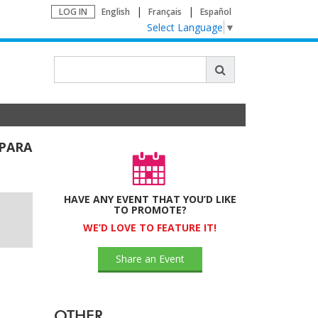
LOG IN
English
Français
Español
Select Language
▼
 PARA
HAVE ANY EVENT THAT YOU’D LIKE
TO PROMOTE?
WE’D LOVE TO FEATURE IT!
Share an Event
OTHER