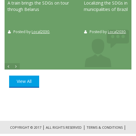
ed
A train brings the SDGs on tour
Localizing the SDGs in the
through Belarus
municipalities of Brazil
Posted by
Local2030
,
Posted by
Local2030
,
View All
|
|
|
COPYRIGHT © 2017
ALL RIGHTS RESERVED
TERMS & CONDITIONS