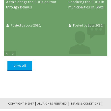
ed
A train brings the SDGs on tour
Localizing the SDGs in the
through Belarus
municipalities of Brazil
Posted by
Local2030
,
Posted by
Local2030
,
View All
|
|
|
COPYRIGHT © 2017
ALL RIGHTS RESERVED
TERMS & CONDITIONS